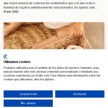
qué mejor manera de expresar tus sentimientos que con una cesta o
bandeja de regalos cuidadosamente seleccionados. En Aparici, ente...
10 nov. 2023
Utilizamos cookies
Desarrollo Infantil y Método Montessori
Podemos utilizarlas para el análisis de los datos de nuestros visitantes, para
mejorar nuestro sitio web, mostrar contenido personalizado y brindarle una
Explorando el Método Montessori para el Desarrollo Infantil El Método
excelente experiencia en el sitio web. Para obtener más información sobre las
Montessori es conocido por su enfoque centrado en el niño, que promueve
cookies que utilizamos, abre los ajustes.
el aprendizaje y el desarrollo a través de la exploración ...
1 nov. 2023
Aceptar todo
Rechazar
No, ajustar