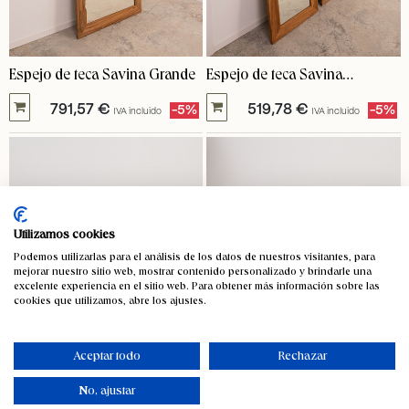
Espejo de teca Savina Grande
Espejo de teca Savina
pequeño
791,57
€
519,78
€
-5%
-5%
IVA incluido
IVA incluido
Utilizamos cookies
Podemos utilizarlas para el análisis de los datos de nuestros visitantes, para
mejorar nuestro sitio web, mostrar contenido personalizado y brindarle una
excelente experiencia en el sitio web. Para obtener más información sobre las
cookies que utilizamos, abre los ajustes.
Aceptar todo
Rechazar
No, ajustar
Garrafa de vidrio de boca
Garrafa de vidrio forrada boca