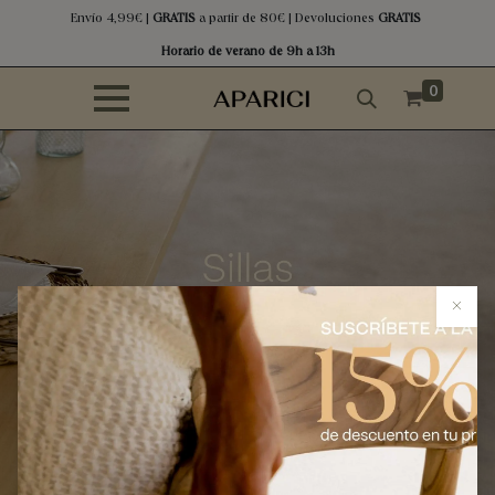
Envío 4,99€ |
GRATIS
a partir de 80€ | Devoluciones
GRATIS
Horario de verano de 9h a 13h
0
×