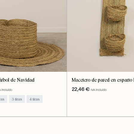
árbol de Navidad
Macetero de pared en esparto 
22,46
€
A incluido
IVA incluido
iras
3 tiras
4 tiras