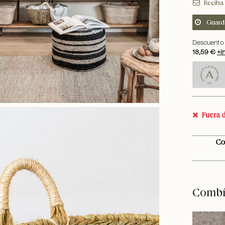
Reciba 
Guard
Descuento 
18,59 €
+i
Fuera d
Co
Combín