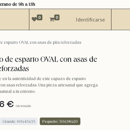
verano de 9h a 13h
0
0
Identificarse
e esparto OVAL con asas de pita reforzadas
o de esparto OVAL con asas de
reforzadas
 en la autenticidad de este capazo de esparto
con asas reforzadas. Una pieza artesanal que agrega
atural a tu entorno.
6
€
IVA incluido
Grande: 60x45x35
Pequeño: 50x38x20