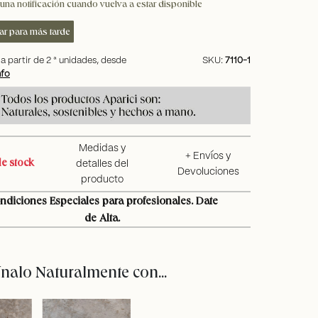
una notificación cuando vuelva a estar disponible
ar para más tarde
a partir de
2
ª unidades, desde
SKU:
7110-1
nfo
Medidas y
+ Envíos y
e stock
detalles del
Devoluciones
producto
ndiciones Especiales para profesionales. Date
de Alta.
alo Naturalmente con...