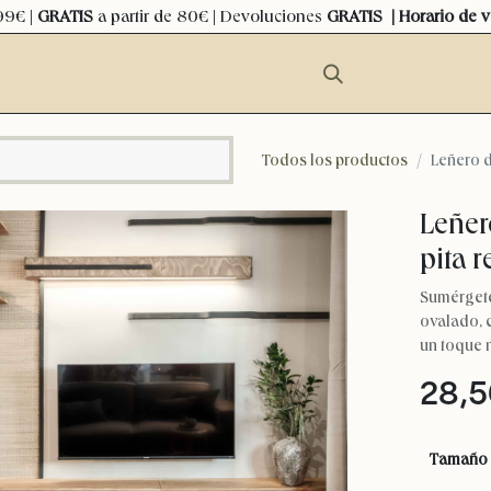
99€ |
GRATIS
a partir de 80€ | Devoluciones
GRATIS
| Horario de 
Todos los productos
Leñero d
Leñer
pita 
Sumérgete
ovalado, 
un toque n
28,5
Tamaño