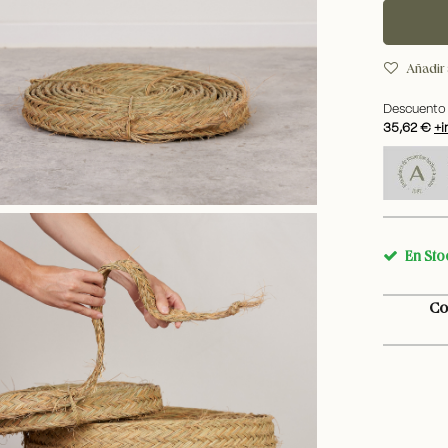
Añadir 
Descuento 
35,62 €
+i
En Sto
Co