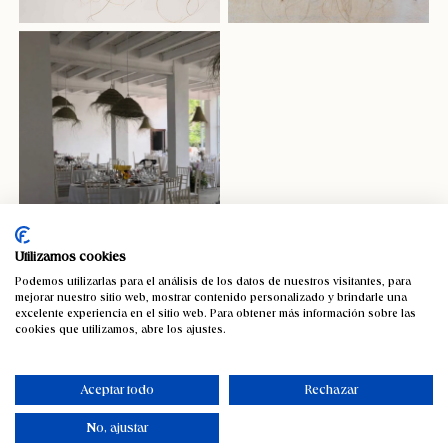
Utilizamos cookies
Podemos utilizarlas para el análisis de los datos de nuestros visitantes, para
mejorar nuestro sitio web, mostrar contenido personalizado y brindarle una
Lámpara esparto Alguer
excelente experiencia en el sitio web. Para obtener más información sobre las
cookies que utilizamos, abre los ajustes.
38,24
€
IVA incluido
Aceptar todo
Rechazar
Pequeño
Grande
Tamaño
No, ajustar