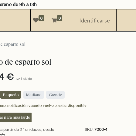
verano de 9h a 13h
0
0
Identificarse
e esparto sol
o de esparto sol
4
€
IVA incluido
Pequeño
Mediano
Grande
una notificación cuando vuelva a estar disponible
ar para más tarde
a partir de
2
ª unidades, desde
SKU:
7000-1
nfo