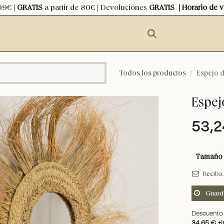
99€ |
GRATIS
a partir de 80€ | Devoluciones
GRATIS
| Horario de 
Todos los productos
Espejo d
Espej
53,2
Tamaño
Reciba 
Guard
Descuento 
34,65 €
+i