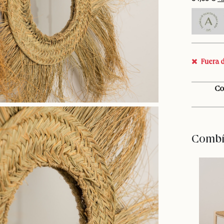
Fuera d
Co
Combín