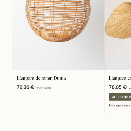
Lámpara col
Lámpara de rattan Dunia
78,05
€
72,36
€
IV
IVA incluido
40 cm de d
80 cm de d
Más opciones