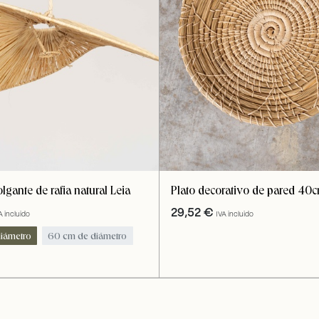
gante de rafia natural Leia
Plato decorativo de pared 40
29,52
€
A incluido
IVA incluido
iámetro
60 cm de diámetro
iámetro