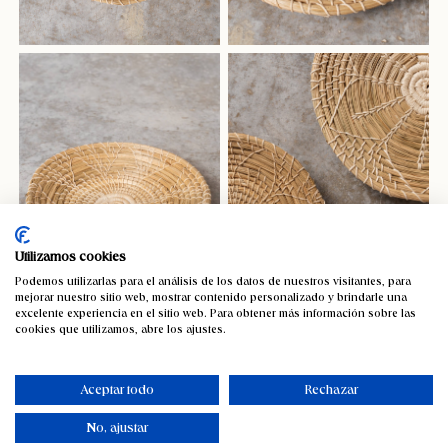
Utilizamos cookies
Podemos utilizarlas para el análisis de los datos de nuestros visitantes, para
mejorar nuestro sitio web, mostrar contenido personalizado y brindarle una
excelente experiencia en el sitio web. Para obtener más información sobre las
cookies que utilizamos, abre los ajustes.
Plato decorativo de pared 40cm
29,52
€
Aceptar todo
Rechazar
IVA incluido
No, ajustar