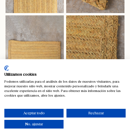
Utilizamos cookies
Podemos utilizarlas para el análisis de los datos de nuestros visitantes, para
mejorar nuestro sitio web, mostrar contenido personalizado y brindarle una
excelente experiencia en el sitio web. Para obtener más información sobre las
cookies que utilizamos, abre los ajustes.
Alfombra de esparto a medida
Contáctenos
Aceptar todo
Rechazar
No, ajustar
SKU:
7122