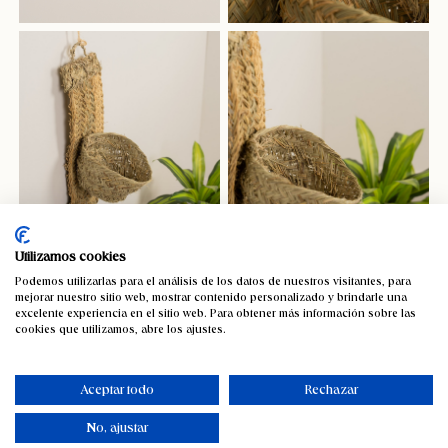
Utilizamos cookies
Podemos utilizarlas para el análisis de los datos de nuestros visitantes, para
mejorar nuestro sitio web, mostrar contenido personalizado y brindarle una
Macetero de pared en esparto Matoi
excelente experiencia en el sitio web. Para obtener más información sobre las
cookies que utilizamos, abre los ajustes.
19,26
€
IVA incluido
Aceptar todo
Rechazar
No, ajustar