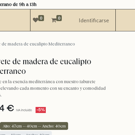
verano de 9h a 13h
0
0
Identificarse
e de madera de eucalipto Mediterraneo
ete de madera de eucalipto
erraneo
 en la esencia mediterránea con nuestro taburete
, elevando cada momento con su encanto y comodidad
.
4
€
-5%
IVA incluido
Alto: 47cm -- 40cm -- Ancho: 40cm
0cm -- 40cm -- Ancho: 40cm