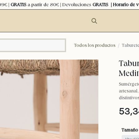
99€ |
GRATIS
a partir de 80€ | Devoluciones
GRATIS
| Horario de 
Todos los productos
Taburet
Tabur
Medit
Sumérgete
artesanal
distintivos
53,3
Tamaño
Alto: 6