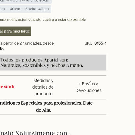
5cm -- 40cm -- Ancho: 40cm
una notificación cuando vuelva a estar disponible
ar para más tarde
a partir de
2
ª unidades, desde
SKU:
8155-1
fo
Medidas y
+ Envíos y
e stock
detalles del
Devoluciones
producto
ndiciones Especiales para profesionales. Date
de Alta.
alo Naturalmente con...