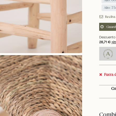
Alto: 7
Reciba 
Guard
Descuento 
28,71 €
+in
Fuera d
Co
Combín