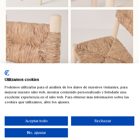
Utilizamos cookies
Podemos utilizarlas para el análisis de los datos de nuestros visitantes, para
mejorar nuestro sitio web, mostrar contenido personalizado y brindarle una
Pack de 4 sillas Cantalar
excelente experiencia en el sitio web. Para obtener más información sobre las
cookies que utilizamos, abre los ajustes.
Experimenta una comodidad y estilo elevados con esta
encantadora silla de madera de respaldo enea, un complemento
Aceptar todo
Rechazar
perfecto para añadir calidez y elegancia a cualquier espacio.
No, ajustar
652,19
€
-7%
IVA incluido