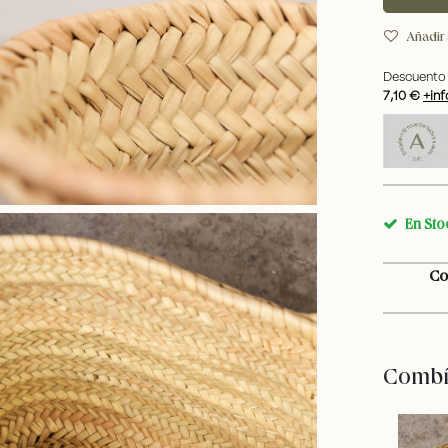
Añadir 
Descuento 
7,10 €
+inf
En Sto
Co
Combín