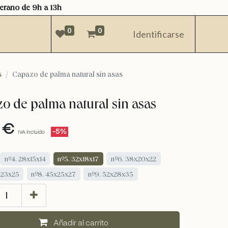
verano de 9h a 13h
0
0
Identificarse
s
Capazo de palma natural sin asas
o de palma natural sin asas
€
-5%
IVA incluido
nº4. 28x15x14
nº5. 32x18x17
nº6. 38x20x22
x23x25
nº8. 45x25x27
nº9. 52x28x35
añadir al carrito