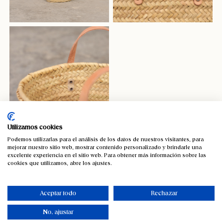
Utilizamos cookies
Podemos utilizarlas para el análisis de los datos de nuestros visitantes, para
mejorar nuestro sitio web, mostrar contenido personalizado y brindarle una
excelente experiencia en el sitio web. Para obtener más información sobre las
cookies que utilizamos, abre los ajustes.
Capazo de palma con asas cortas
beige
Aceptar todo
Rechazar
15,39
€
-5%
IVA incluido
No, ajustar