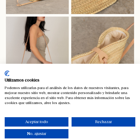
Utilizamos cookies
Podemos utilizarlas para el análisis de los datos de nuestros visitantes, para
mejorar nuestro sitio web, mostrar contenido personalizado y brindarle una
excelente experiencia en el sitio web. Para obtener más información sobre las
cookies que utilizamos, abre los ajustes.
Capazo con asa cuero larga, solapa,
cierre cremallera
Aceptar todo
Rechazar
38,21
€
-5%
IVA incluido
No, ajustar