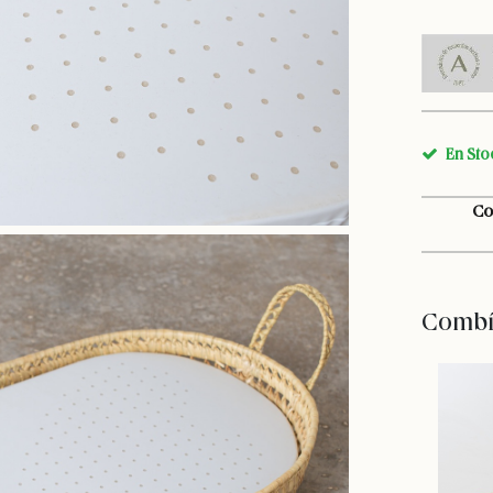
En Sto
Co
Combín