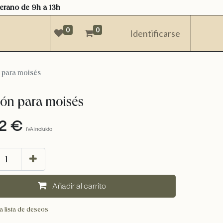
verano de 9h a 13h
0
0
Identificarse
 para moisés
ón para moisés
2
€
IVA incluido
añadir al carrito
a lista de deseos