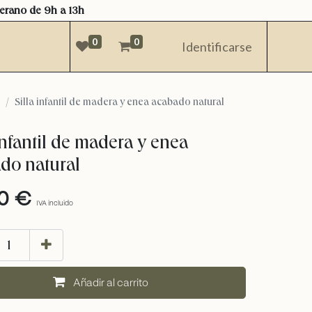
verano de 9h a 13h
0
0
Identificarse
Silla infantil de madera y enea acabado natural
infantil de madera y enea
do natural
0
€
IVA incluido
añadir al carrito