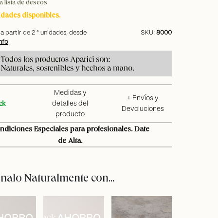
a lista de deseos
idades disponibles.
a partir de
2
ª unidades, desde
SKU:
8000
nfo
Medidas y
+ Envíos y
ck
detalles del
Devoluciones
producto
ndiciones Especiales para profesionales. Date
de Alta.
alo Naturalmente con...