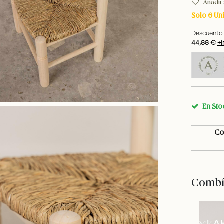
Añadir 
Solo 6 Un
Descuento 
44,88 €
+i
En Sto
Co
Combín