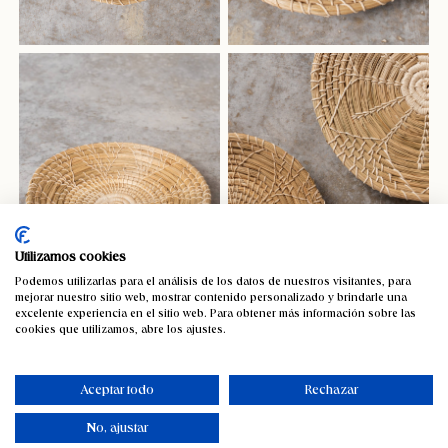
Utilizamos cookies
Podemos utilizarlas para el análisis de los datos de nuestros visitantes, para
mejorar nuestro sitio web, mostrar contenido personalizado y brindarle una
excelente experiencia en el sitio web. Para obtener más información sobre las
cookies que utilizamos, abre los ajustes.
Plato decorativo de pared 40cm
29,52
€
Aceptar todo
Rechazar
IVA incluido
No, ajustar