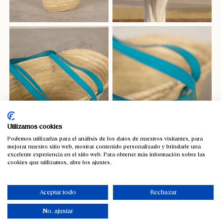
Utilizamos cookies
Podemos utilizarlas para el análisis de los datos de nuestros visitantes, para
mejorar nuestro sitio web, mostrar contenido personalizado y brindarle una
excelente experiencia en el sitio web. Para obtener más información sobre las
cookies que utilizamos, abre los ajustes.
Capazo de palma Edición Limitada
celeste
Aceptar todo
Rechazar
37,06
€
IVA incluido
No, ajustar