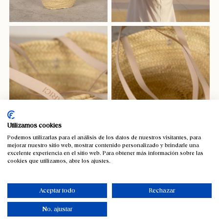
Utilizamos cookies
Podemos utilizarlas para el análisis de los datos de nuestros visitantes, para
mejorar nuestro sitio web, mostrar contenido personalizado y brindarle una
excelente experiencia en el sitio web. Para obtener más información sobre las
cookies que utilizamos, abre los ajustes.
Capazo de palma Edición Limitada
beige
Aceptar todo
Rechazar
37,06
€
IVA incluido
No, ajustar