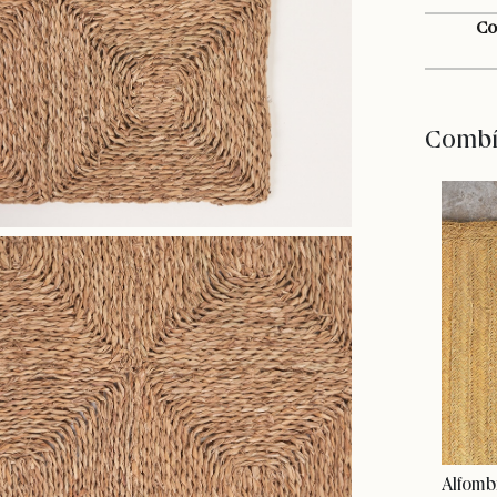
Co
Combín
Alfomb