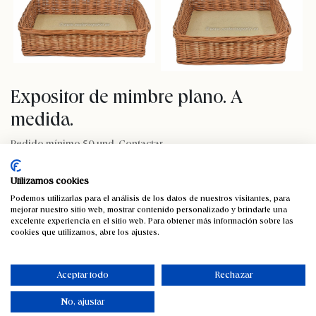
Expositor de mimbre plano. A
medida.
Pedido mínimo 50 und. Contactar
Contáctenos
Utilizamos cookies
Podemos utilizarlas para el análisis de los datos de nuestros visitantes, para
SKU:
2510
mejorar nuestro sitio web, mostrar contenido personalizado y brindarle una
excelente experiencia en el sitio web. Para obtener más información sobre las
cookies que utilizamos, abre los ajustes.
Aceptar todo
Rechazar
Medidas y
+ Envíos y
Fuera de stock
detalles del
No, ajustar
Devoluciones
producto