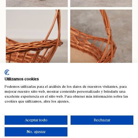
Utilizamos cookies
Podemos utilizarlas para el análisis de los datos de nuestros visitantes, para
mejorar nuestro sitio web, mostrar contenido personalizado y brindarle una
Cesta navideña natural 57 cm
excelente experiencia en el sitio web. Para obtener más información sobre las
cookies que utilizamos, abre los ajustes.
39,20
€
IVA incluido
Aceptar todo
Rechazar
No, ajustar