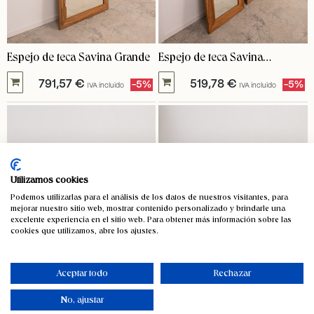
Espejo de teca Savina Grande
Espejo de teca Savina
pequeño
791,57
€
519,78
€
-5%
-5%
IVA incluido
IVA incluido
Utilizamos cookies
Podemos utilizarlas para el análisis de los datos de nuestros visitantes, para
mejorar nuestro sitio web, mostrar contenido personalizado y brindarle una
excelente experiencia en el sitio web. Para obtener más información sobre las
cookies que utilizamos, abre los ajustes.
Aceptar todo
Rechazar
No, ajustar
Garrafa de vidrio de boca
Garrafa de vidrio forrada boca