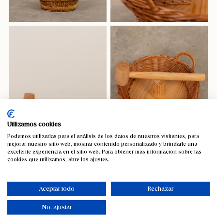
Utilizamos cookies
Podemos utilizarlas para el análisis de los datos de nuestros visitantes, para
mejorar nuestro sitio web, mostrar contenido personalizado y brindarle una
excelente experiencia en el sitio web. Para obtener más información sobre las
cookies que utilizamos, abre los ajustes.
Cascanueces, mimbre y madera con
maza
Aceptar todo
Rechazar
43,56
€
IVA incluido
No, ajustar