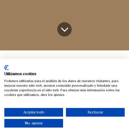
Cesteria
Resuelve el dilema de las tallas de los capazos
Para llegar a ser una experta o experto del capazo es
Utilizamos cookies
necesario que conozcas todos los detalles que lo
Podemos utilizarlas para el análisis de los datos de nuestros visitantes, para
mejorar nuestro sitio web, mostrar contenido personalizado y brindarle una
envuelven. Las medidas de estos capazos de palma son
excelente experiencia en el sitio web. Para obtener más información sobre las
cookies que utilizamos, abre los ajustes.
un dilema muy grande para muchas personas ya que a
veces surgen dudas a la hora de elegirlo o saber para
qué lo vas a poder usar.
Aceptar todo
Rechazar
No, ajustar
Una parte muy importante de nuestro trabajo es ayudarte