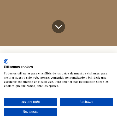
Cesteria
Por que madre solo hay una...
Para esa persona que tanto
Utilizamos cookies
quieres, a la que amas, para esa madre que ha hecho de
Podemos utilizarlas para el análisis de los datos de nuestros visitantes, para
mejorar nuestro sitio web, mostrar contenido personalizado y brindarle una
ti lo que hoy eres, regala una cesta de mimbre, un bolso
excelente experiencia en el sitio web. Para obtener más información sobre las
cookies que utilizamos, abre los ajustes.
de palma, un bolso de rafia o regala un costurero.
Regala un producto hecho aresanalmente. 3 de Mayo
día de la Madre.
Aceptar todo
Rechazar
Siguenos en
No, ajustar
facebook:
www.facebook.com/cesteriaaparici