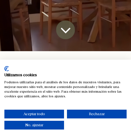
Cesteria
La influencer Carla Flila nos habre las puertas de su hogar
Utilizamos cookies
Carla Flila y su nuevo
Podemos utilizarlas para el análisis de los datos de nuestros visitantes, para
apartamento: Una
mejorar nuestro sitio web, mostrar contenido personalizado y brindarle una
excelente experiencia en el sitio web. Para obtener más información sobre las
decoración con fibras
cookies que utilizamos, abre los ajustes.
naturales y diseños de
Aceptar todo
Rechazar
APARICI.
No, ajustar