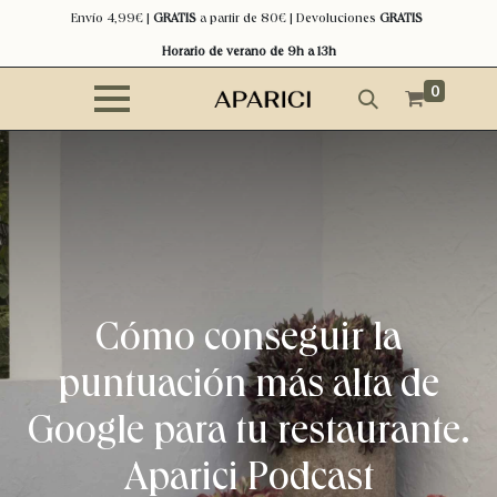
Envío 4,99€ |
GRATIS
a partir de 80€ | Devoluciones
GRATIS
Horario de verano de 9h a 13h
0
Cómo conseguir la
puntuación más alta de
Google para tu restaurante.
Aparici Podcast