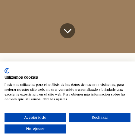
Cesteria
Capazo de esparto con dos asas para usar como leñero
Utilizamos cookies
Capazo de esparto con dos asas
Podemos utilizarlas para el análisis de los datos de nuestros visitantes, para
mejorar nuestro sitio web, mostrar contenido personalizado y brindarle una
para usar como leñero
excelente experiencia en el sitio web. Para obtener más información sobre las
cookies que utilizamos, abre los ajustes.
El Capazo de esparto con dos asas es un contenedor
muy práctico, especialmente para quienes poseen
Aceptar todo
Rechazar
chimenea
en casa. Pero no sólo sirve como leñero, pues
No, ajustar
podemos emplearlos como
revisteros
o como espacio