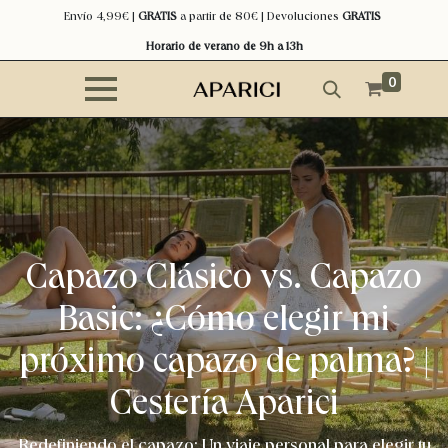
Envío 4,99€ |
GRATIS
a partir de 80€ | Devoluciones
GRATIS
Horario de verano de 9h a 13h
0
Capazo Clásico vs. Capazo
Basic: ¿Cómo elegir mi
próximo capazo de palma? |
Cestería Aparici
Redefiniendo el capazo: Un viaje personal para elegir tu