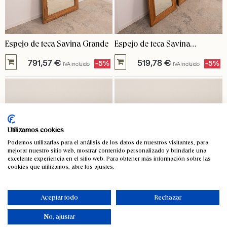
Espejo de teca Savina Grande
Espejo de teca Savina
pequeño
791,57
€
519,78
€
-5%
-5%
IVA incluido
IVA incluido
Utilizamos cookies
Podemos utilizarlas para el análisis de los datos de nuestros visitantes, para
mejorar nuestro sitio web, mostrar contenido personalizado y brindarle una
excelente experiencia en el sitio web. Para obtener más información sobre las
cookies que utilizamos, abre los ajustes.
Aceptar todo
Rechazar
No, ajustar
Silla de madera de teca
Silla de madera de teca Flores