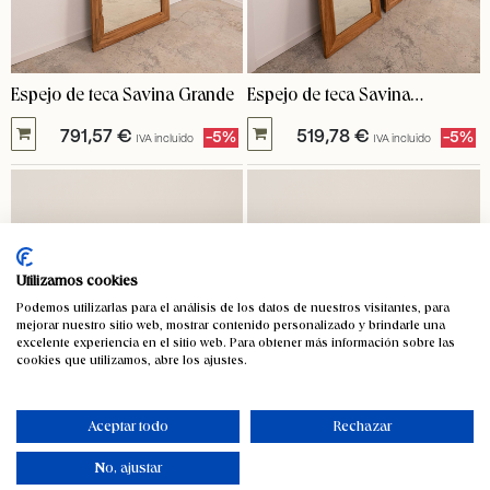
Espejo de teca Savina Grande
Espejo de teca Savina
pequeño
791,57
€
519,78
€
-5%
-5%
IVA incluido
IVA incluido
Utilizamos cookies
Podemos utilizarlas para el análisis de los datos de nuestros visitantes, para
mejorar nuestro sitio web, mostrar contenido personalizado y brindarle una
excelente experiencia en el sitio web. Para obtener más información sobre las
cookies que utilizamos, abre los ajustes.
Aceptar todo
Rechazar
No, ajustar
Silla de madera de teca
Silla de madera de teca Flores