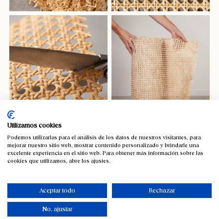
Utilizamos cookies
Podemos utilizarlas para el análisis de los datos de nuestros visitantes, para
mejorar nuestro sitio web, mostrar contenido personalizado y brindarle una
Rejilla clásica natural
excelente experiencia en el sitio web. Para obtener más información sobre las
cookies que utilizamos, abre los ajustes.
Se vende por metros lineales.
Aceptar todo
Rechazar
48,85
€
IVA incluido
No, ajustar