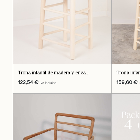
Trona infantil de madera y enea
Trona infa
acabado natural
enea acaba
122,54
€
159,60
€
IVA incluido