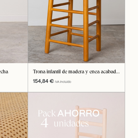
echa
Trona infantil de madera y enea acabado
miel
154,84
€
IVA incluido