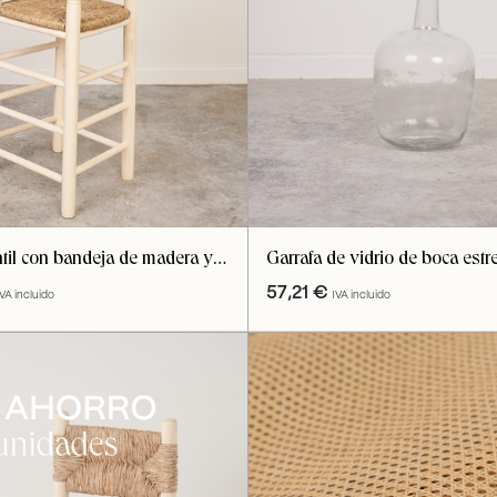
ntil con bandeja de madera y
Garrafa de vidrio de boca estr
do natural
57,21
€
IVA incluido
IVA incluido