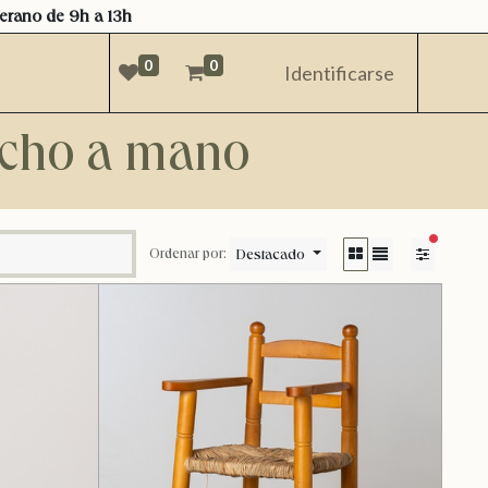
verano de 9h a 13h
0
0
Identificarse
hecho a mano
filtros acti
Destacado
Ordenar por: