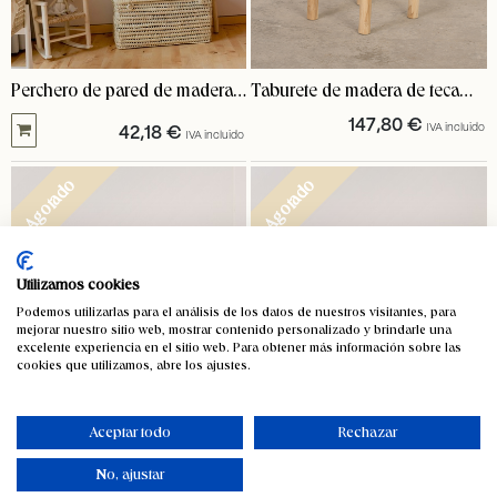
Perchero de pared de madera
Taburete de madera de teca
natural Kos
Tur
147,80
€
IVA incluido
42,18
€
IVA incluido
Agotado
Agotado
Utilizamos cookies
Podemos utilizarlas para el análisis de los datos de nuestros visitantes, para
mejorar nuestro sitio web, mostrar contenido personalizado y brindarle una
excelente experiencia en el sitio web. Para obtener más información sobre las
cookies que utilizamos, abre los ajustes.
Aceptar todo
Rechazar
No, ajustar
Taburete de madera de
Banco de madera de