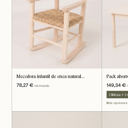
Pack ahorro
Mecedora infantil de enea natural
madera inf
pequeña
149,34
€
78,27
€
IVA incluido
1 Mesa + 1 s
1 Mesa + 3 
Más opciones