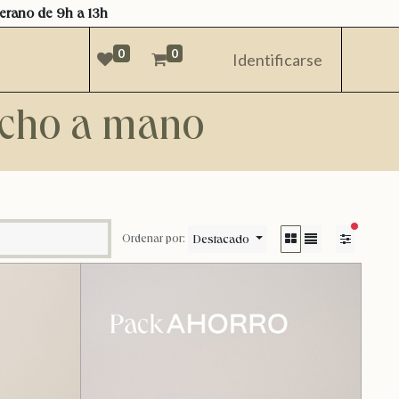
verano de 9h a 13h
0
0
Identificarse
hecho a mano
filtros acti
Destacado
Ordenar por: