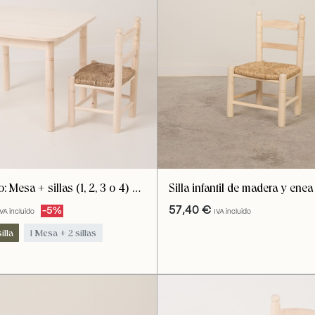
: Mesa + sillas (1, 2, 3 o 4) de
Silla infantil de madera y ene
antil. Color madera natural
natural
57,40
€
-5%
IVA incluido
IVA incluido
illa
1 Mesa + 2 sillas
sillas
1 Mesa + 4 sillas