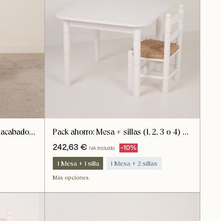
Pack ahorro: Mesa + sillas (1, 2, 3 o 4) de
a acabado
madera infantil. Color blanco lacado
242,63
€
-10%
IVA incluido
1 Mesa + 1 silla
1 Mesa + 2 sillas
1 Mesa + 3 sillas
1 Mesa + 4 sillas
Más opciones