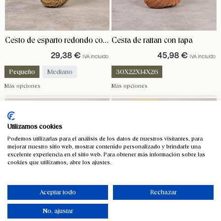
Cesto de esparto redondo con
Cesta de rattan con tapa
asas Dakar
29,38
€
45,98
€
IVA incluido
IVA incluido
Pequeño
Mediano
30X22X14X26
Más opciones
Más opciones
Grande
35X24X18X31
41X33X22X45
Agotado
Utilizamos cookies
Podemos utilizarlas para el análisis de los datos de nuestros visitantes, para
mejorar nuestro sitio web, mostrar contenido personalizado y brindarle una
excelente experiencia en el sitio web. Para obtener más información sobre las
cookies que utilizamos, abre los ajustes.
Aceptar todo
Rechazar
No, ajustar