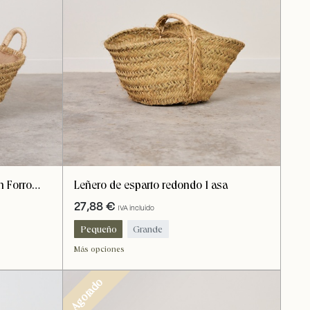
Leñero de esparto redondo 1 asa
n Forro
27,88
€
IVA incluido
Pequeño
Grande
Más opciones
Agotado