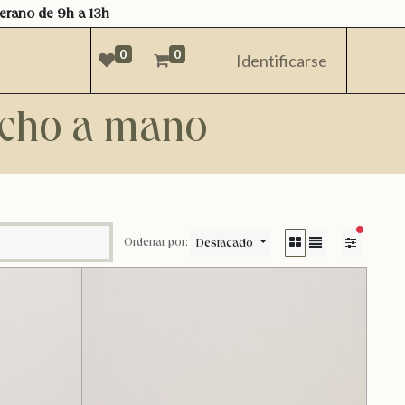
verano de 9h a 13h
0
0
Identificarse
hecho a mano
filtros acti
Destacado
Ordenar por: