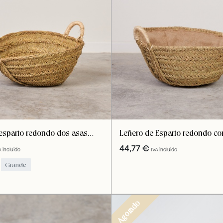
esparto redondo dos asas
Leñero de Esparto redondo co
Arpillera/Yute
44,77
€
A incluido
IVA incluido
Grande
Agotado