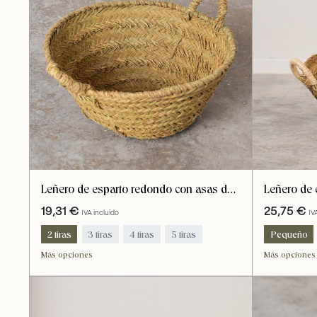
Leñero de esparto redondo con asas de
Leñero de 
esparto
reforzadas
19,31
€
25,75
€
IVA incluido
IV
2 tiras
3 tiras
4 tiras
5 tiras
Pequeño
Más opciones
Más opciones