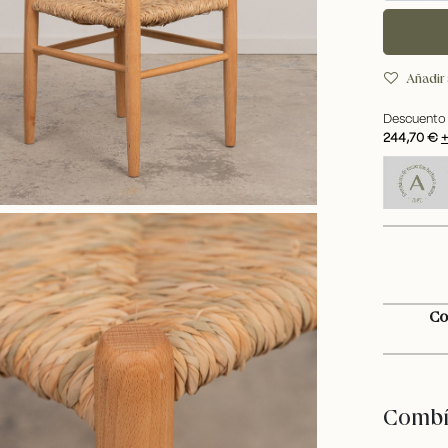
Añadir 
Descuento 
244,70 €
+
Co
Combín