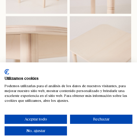
Utilizamos cookies
Podemos utilizarlas para el análisis de los datos de nuestros visitantes, para
mejorar nuestro sitio web, mostrar contenido personalizado y brindarle una
excelente experiencia en el sitio web. Para obtener más información sobre las
cookies que utilizamos, abre los ajustes.
Mesa de madera infantil. Color
madera natural
Aceptar todo
Rechazar
100,21
€
IVA incluido
No, ajustar