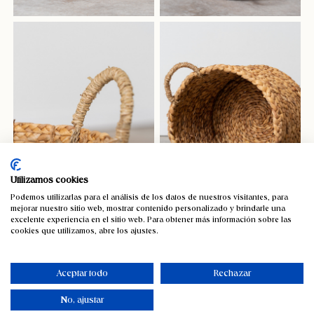
Utilizamos cookies
Podemos utilizarlas para el análisis de los datos de nuestros visitantes, para
mejorar nuestro sitio web, mostrar contenido personalizado y brindarle una
Cesto jacinto Valle
excelente experiencia en el sitio web. Para obtener más información sobre las
cookies que utilizamos, abre los ajustes.
47,55
€
IVA incluido
Aceptar todo
Rechazar
Reciba una notificación cuando vuelva a estar disponible
No, ajustar