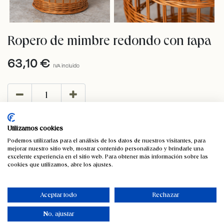
Ropero de mimbre redondo con tapa
63,10
€
IVA incluido
añadir al carrito
Utilizamos cookies
Podemos utilizarlas para el análisis de los datos de nuestros visitantes, para
Añadir a lista de deseos
mejorar nuestro sitio web, mostrar contenido personalizado y brindarle una
excelente experiencia en el sitio web. Para obtener más información sobre las
Solo 5 Unidades disponibles.
cookies que utilizamos, abre los ajustes.
SKU:
4120
Aceptar todo
Rechazar
No, ajustar