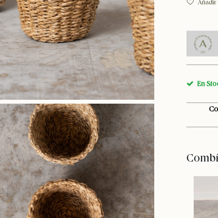
Añadir 
En Sto
Co
Combín