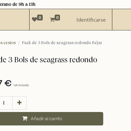
verano de 9h a 13h
0
0
Identificarse
s cestos
Pack de 3 Bols de seagrass redondo Béjar
de 3 Bols de seagrass redondo
7
€
IVA incluido
añadir al carrito