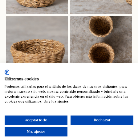
Utilizamos cookies
Podemos utilizarlas para el análisis de los datos de nuestros visitantes, para
mejorar nuestro sitio web, mostrar contenido personalizado y brindarle una
excelente experiencia en el sitio web. Para obtener más información sobre las
cookies que utilizamos, abre los ajustes.
Pack de 3 Bols de seagrass redondo
Béjar
Aceptar todo
Rechazar
18,67
€
IVA incluido
No, ajustar