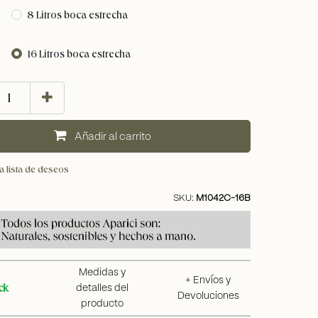
8 Litros boca estrecha
16 Litros boca estrecha
añadir al carrito
a lista de deseos
SKU:
M1042C-16B
Medidas y
+ Envíos y
ck
detalles del
Devoluciones
producto